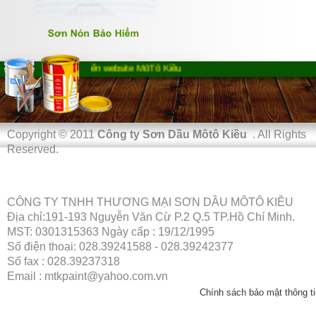
Chào mừng bạn đến website MôTô Kiều
Copyright © 2011
Công ty Sơn Dầu Môtô Kiều
. All Rights
Reserved.
CÔNG TY TNHH THƯƠNG MẠI SƠN DẦU MÔTÔ KIỀU
Địa chỉ:191-193 Nguyễn Văn Cừ P.2 Q.5 TP.Hồ Chí Minh.
MST: 0301315363 Ngày cấp : 19/12/1995
Số điện thoại: 028.39241588 - 028.39242377
Số fax : 028.39237318
Email : mtkpaint@yahoo.com.vn
Chính sách bảo mật thông ti