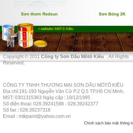
Chào mừng bạn đến website MôTô Kiều
Copyright © 2011
Công ty Sơn Dầu Môtô Kiều
. All Rights
Reserved.
CÔNG TY TNHH THƯƠNG MẠI SƠN DẦU MÔTÔ KIỀU
Địa chỉ:191-193 Nguyễn Văn Cừ P.2 Q.5 TP.Hồ Chí Minh.
MST: 0301315363 Ngày cấp : 19/12/1995
Số điện thoại: 028.39241588 - 028.39242377
Số fax : 028.39237318
Email : mtkpaint@yahoo.com.vn
Chính sách bảo mật thông ti