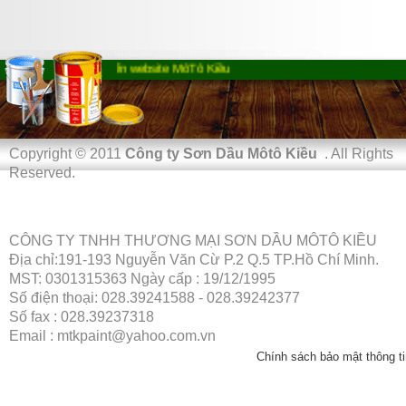
Chào mừng bạn đến website MôTô Kiều
Copyright © 2011
Công ty Sơn Dầu Môtô Kiều
. All Rights
Reserved.
CÔNG TY TNHH THƯƠNG MẠI SƠN DẦU MÔTÔ KIỀU
Địa chỉ:191-193 Nguyễn Văn Cừ P.2 Q.5 TP.Hồ Chí Minh.
MST: 0301315363 Ngày cấp : 19/12/1995
Số điện thoại: 028.39241588 - 028.39242377
Số fax : 028.39237318
Email : mtkpaint@yahoo.com.vn
Chính sách bảo mật thông ti