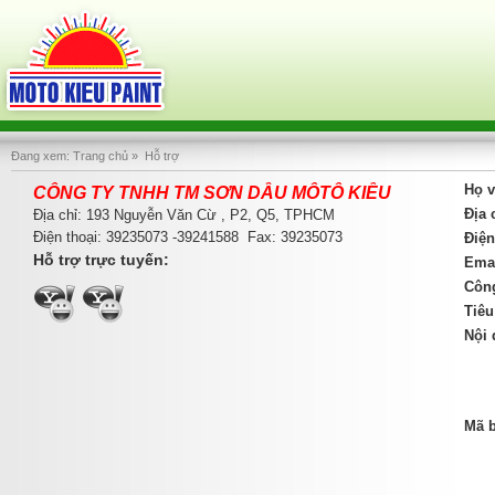
Đang xem:
Trang chủ
»
Hỗ trợ
Họ v
CÔNG TY TNHH TM SƠN DẦU MÔTÔ KIỀU
Địa 
Địa chỉ: 193 Nguyễn Văn Cừ , P2, Q5, TPHCM
Điện thoại: 39235073 -39241588 Fax: 39235073
Điện
Hỗ trợ trực tuyến:
Emai
Công
Tiêu
Nội 
Mã b