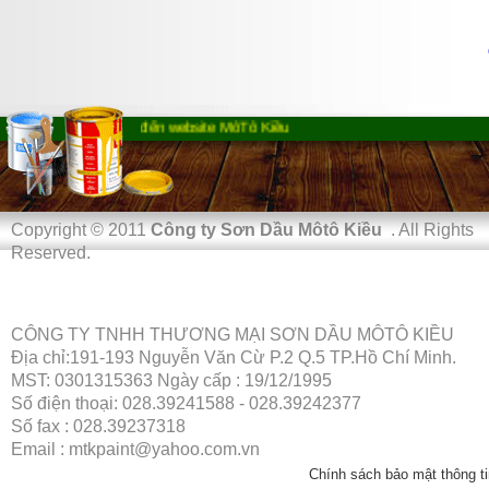
Chào mừng bạn đến website MôTô Kiều
Copyright © 2011
Công ty Sơn Dầu Môtô Kiều
. All Rights
Reserved.
CÔNG TY TNHH THƯƠNG MẠI SƠN DẦU MÔTÔ KIỀU
Địa chỉ:191-193 Nguyễn Văn Cừ P.2 Q.5 TP.Hồ Chí Minh.
MST: 0301315363 Ngày cấp : 19/12/1995
Số điện thoại: 028.39241588 - 028.39242377
Số fax : 028.39237318
Email : mtkpaint@yahoo.com.vn
Chính sách bảo mật thông ti