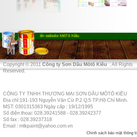
Chào mừng bạn đến website MôTô Kiều
Copyright © 2011
Công ty Sơn Dầu Môtô Kiều
. All Rights
Reserved.
CÔNG TY TNHH THƯƠNG MẠI SƠN DẦU MÔTÔ KIỀU
Địa chỉ:191-193 Nguyễn Văn Cừ P.2 Q.5 TP.Hồ Chí Minh.
MST: 0301315363 Ngày cấp : 19/12/1995
Số điện thoại: 028.39241588 - 028.39242377
Số fax : 028.39237318
Email : mtkpaint@yahoo.com.vn
Chính sách bảo mật thông ti