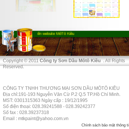
Chào mừng bạn đến website MôTô Kiều
Copyright © 2011
Công ty Sơn Dầu Môtô Kiều
. All Rights
Reserved.
CÔNG TY TNHH THƯƠNG MẠI SƠN DẦU MÔTÔ KIỀU
Địa chỉ:191-193 Nguyễn Văn Cừ P.2 Q.5 TP.Hồ Chí Minh.
MST: 0301315363 Ngày cấp : 19/12/1995
Số điện thoại: 028.39241588 - 028.39242377
Số fax : 028.39237318
Email : mtkpaint@yahoo.com.vn
Chính sách bảo mật thông ti